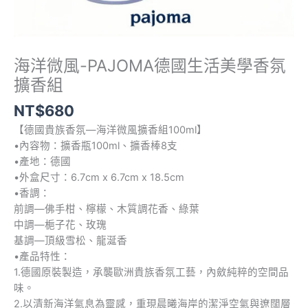
海洋微風-PAJOMA德國生活美學香氛
海
洋
擴香組
微
NT$
680
風-
PAJOMA
【德國貴族香氛―海洋微風擴香組100ml】
德
•內容物：擴香瓶100ml、擴香棒8支
國
•產地：德國
生
•外盒尺寸：6.7cm x 6.7cm x 18.5cm
活
•香調：
美
前調―佛手柑、檸檬、木質調花香、綠葉
學
中調―梔子花、玫瑰
香
基調―頂級雪松、龍涎香
氛
•產品特性：
擴
1.德國原裝製造，承襲歐洲貴族香氛工藝，內斂純粹的空間品
香
味。
組
2.以清新海洋氣息為靈感，重現晨曦海岸的潔淨空氣與遼闊層