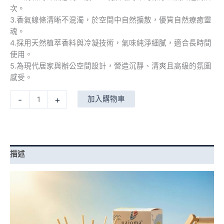
數
次。
量
3.香氣線條清晰不混濁，於空間中自然擴散，優質自然療癒靈
魂。
4.採用天然植萃香料與冷凝技術，氣味純淨細膩，適合長時間
使用。
5.為現代居家與辦公空間設計，營造沉靜、清爽且高級的氛圍
感受。
-
+
加入購物車
描述