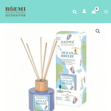
跳
至
主
要
內
容