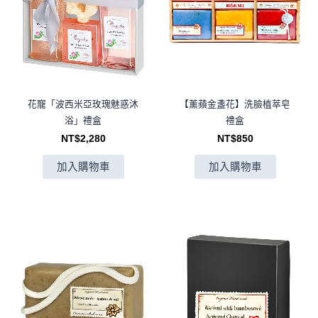
花寵「波西米亞玫瑰魅惑沐
【薰蘋金盞花】洗臉植萃皂
浴」禮盒
禮盒
NT$
2,280
NT$
850
加入購物車
加入購物車